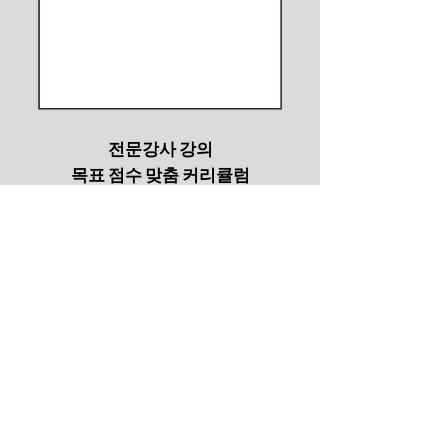
전문강사 강의
목표 점수 맞춤 커리큘럼
성적 관리 및
적중률 높은 자료집 공유
기업
출강