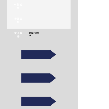
이용 방
법
환급 절
차
할인 적
2개월▶10만
원
용