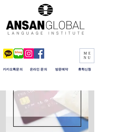
ME
NU
​카카오톡문의
​온라인 문의
​방문예약
휴학신청