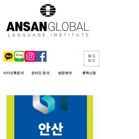
ME
NU
​카카오톡문의
​온라인 문의
​방문예약
휴학신청